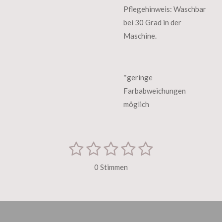
Pflegehinweis:
Waschbar
bei 30 Grad in der
Maschine.
*
geringe
Farbabweichungen
möglich
1
2
3
4
5
B
B
e
S
S
S
S
S
e
w
0 Stimmen
e
w
t
t
t
t
t
r
e
t
e
e
e
e
e
u
r
r
r
r
r
r
n
t
g